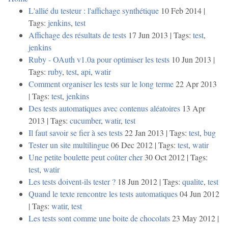
L'allié du testeur : l'affichage synthétique
10 Feb 2014 |
Tags:
jenkins
,
test
Affichage des résultats de tests
17 Jun 2013 | Tags:
test
,
jenkins
Ruby - OAuth v1.0a pour optimiser les tests
10 Jun 2013 |
Tags:
ruby
,
test
,
api
,
watir
Comment organiser les tests sur le long terme
22 Apr 2013
| Tags:
test
,
jenkins
Des tests automatiques avec contenus aléatoires
13 Apr
2013 | Tags:
cucumber
,
watir
,
test
Il faut savoir se fier à ses tests
22 Jan 2013 | Tags:
test
,
bug
Tester un site multilingue
06 Dec 2012 | Tags:
test
,
watir
Une petite boulette peut coûter cher
30 Oct 2012 | Tags:
test
,
watir
Les tests doivent-ils tester ?
18 Jun 2012 | Tags:
qualite
,
test
Quand le texte rencontre les tests automatiques
04 Jun 2012
| Tags:
watir
,
test
Les tests sont comme une boite de chocolats
23 May 2012 |